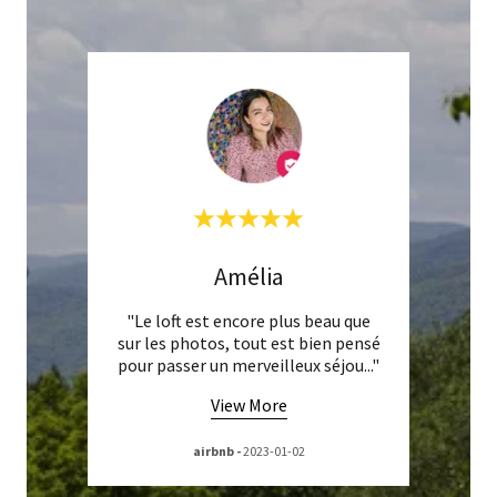
Amélia
 les
"Le loft est encore plus beau que
"Je s
perbe
sur les photos, tout est bien pensé
doré.
..."
pour passer un merveilleux séjou
..."
probab
View More
airbnb
-
2023-01-02